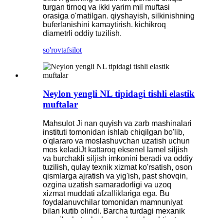
turgan tirnoq va ikki yarim mil muftasi
orasiga o'rnatilgan. qiyshayish, silkinishning
buferlanishini kamaytirish. kichikroq
diametrli oddiy tuzilish.
so'rov
tafsilot
Neylon yengli NL tipidagi tishli elastik
muftalar
Mahsulot Ji nan quyish va zarb mashinalari
instituti tomonidan ishlab chiqilgan bo'lib,
o'qlararo va moslashuvchan uzatish uchun
mos keladiJt kattaroq eksenel lamel siljish
va burchakli siljish imkonini beradi va oddiy
tuzilish, qulay texnik xizmat ko'rsatish, oson
qismlarga ajratish va yig'ish, past shovqin,
ozgina uzatish samaradorligi va uzoq
xizmat muddati afzalliklariga ega. Bu
foydalanuvchilar tomonidan mamnuniyat
bilan kutib olindi. Barcha turdagi mexanik