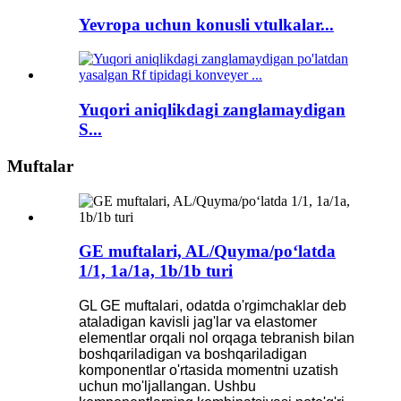
Yevropa uchun konusli vtulkalar...
Yuqori aniqlikdagi zanglamaydigan
S...
Muftalar
GE muftalari, AL/Quyma/poʻlatda
1/1, 1a/1a, 1b/1b turi
GL GE muftalari, odatda o'rgimchaklar deb
ataladigan kavisli jag'lar va elastomer
elementlar orqali nol orqaga tebranish bilan
boshqariladigan va boshqariladigan
komponentlar o'rtasida momentni uzatish
uchun mo'ljallangan. Ushbu