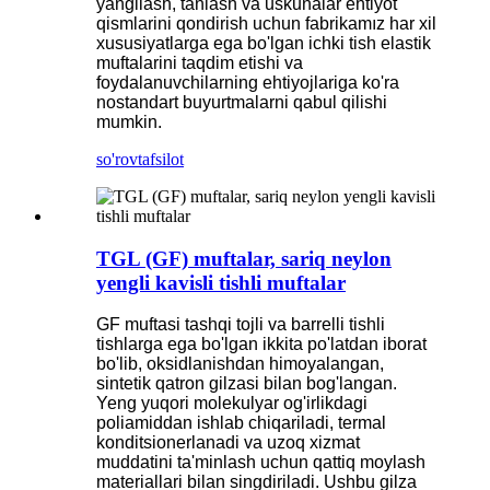
yangilash, tanlash va uskunalar ehtiyot
qismlarini qondirish uchun fabrikamız har xil
xususiyatlarga ega bo'lgan ichki tish elastik
muftalarini taqdim etishi va
foydalanuvchilarning ehtiyojlariga ko'ra
nostandart buyurtmalarni qabul qilishi
mumkin.
so'rov
tafsilot
TGL (GF) muftalar, sariq neylon
yengli kavisli tishli muftalar
GF muftasi tashqi tojli va barrelli tishli
tishlarga ega bo'lgan ikkita po'latdan iborat
bo'lib, oksidlanishdan himoyalangan,
sintetik qatron gilzasi bilan bog'langan.
Yeng yuqori molekulyar og'irlikdagi
poliamiddan ishlab chiqariladi, termal
konditsionerlanadi va uzoq xizmat
muddatini ta'minlash uchun qattiq moylash
materiallari bilan singdiriladi. Ushbu gilza