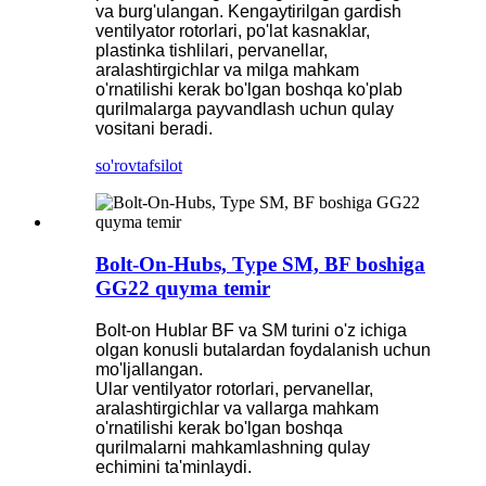
va burg'ulangan. Kengaytirilgan gardish
ventilyator rotorlari, po'lat kasnaklar,
plastinka tishlilari, pervanellar,
aralashtirgichlar va milga mahkam
o'rnatilishi kerak bo'lgan boshqa ko'plab
qurilmalarga payvandlash uchun qulay
vositani beradi.
so'rov
tafsilot
Bolt-On-Hubs, Type SM, BF boshiga
GG22 quyma temir
Bolt-on Hublar BF va SM turini o'z ichiga
olgan konusli butalardan foydalanish uchun
mo'ljallangan.
Ular ventilyator rotorlari, pervanellar,
aralashtirgichlar va vallarga mahkam
o'rnatilishi kerak bo'lgan boshqa
qurilmalarni mahkamlashning qulay
echimini ta'minlaydi.