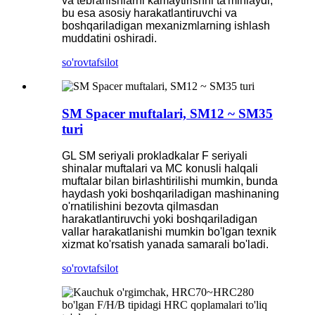
va tebranishlarni kamaytirishni ta'minlaydi,
bu esa asosiy harakatlantiruvchi va
boshqariladigan mexanizmlarning ishlash
muddatini oshiradi.
so'rov
tafsilot
SM Spacer muftalari, SM12 ~ SM35
turi
GL SM seriyali prokladkalar F seriyali
shinalar muftalari va MC konusli halqali
muftalar bilan birlashtirilishi mumkin, bunda
haydash yoki boshqariladigan mashinaning
o'rnatilishini bezovta qilmasdan
harakatlantiruvchi yoki boshqariladigan
vallar harakatlanishi mumkin bo'lgan texnik
xizmat ko'rsatish yanada samarali bo'ladi.
so'rov
tafsilot