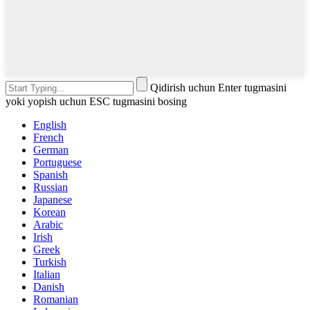
Qidirish uchun Enter tugmasini
yoki yopish uchun ESC tugmasini bosing
English
French
German
Portuguese
Spanish
Russian
Japanese
Korean
Arabic
Irish
Greek
Turkish
Italian
Danish
Romanian