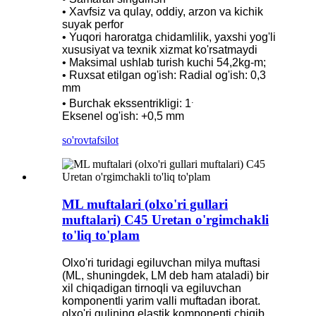
• Xavfsiz va qulay, oddiy, arzon va kichik
suyak perfor
• Yuqori haroratga chidamlilik, yaxshi yog'li
xususiyat va texnik xizmat ko'rsatmaydi
• Maksimal ushlab turish kuchi 54,2kg-m;
• Ruxsat etilgan og'ish: Radial og'ish: 0,3
mm
.
• Burchak ekssentrikligi: 1
Eksenel og'ish: +0,5 mm
so'rov
tafsilot
ML muftalari (olxo'ri gullari
muftalari) C45 Uretan o'rgimchakli
to'liq to'plam
Olxo'ri turidagi egiluvchan milya muftasi
(ML, shuningdek, LM deb ham ataladi) bir
xil chiqadigan tirnoqli va egiluvchan
komponentli yarim valli muftadan iborat.
olxo'ri gulining elastik komponenti chiqib