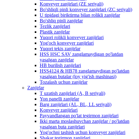
Konveyer zanjirlari (ZE seriyali)
Bo'shliqli pinli konveyer zanjirlari (ZC seriyali)
U tipidagi biriktirma bilan rolikli zanjirlar
Bo'shliq pinli zanjirlar
Tezlik zanjirlari
Plastik zanjirlar
Yuqori rolikli konveyer zanjirlari
Yog'och konveyer zanjirlari
Yuqori tekis zanjirlar
HSS HSC SAV zanglamaydigan po'latdan
yasalgan zanjirlar
HB burilish zanjirlari
HSS4124 & HB78 zanglamaydigan po'latdan
yasalgan butalar (loy yig'ish mashinasi)
Tozalash uchun zanjirlar
Zanjirlar
T uzatish zanjirlari (A, B seriyali)
Yon panelli zanjirlar
Barg zanjirlari (AL, BL, LL seriyali)
Konveyer zanjirlari
Payvandlangan po'lat tegirmon zanjirlari
Ikki marta moslashuvchan zanjirlar / po'latdan
yasalgan buta zanjirlari
Yog'ochni tashish uchun konveyer zanjirlari
Shakar tegirmon zanjirlari