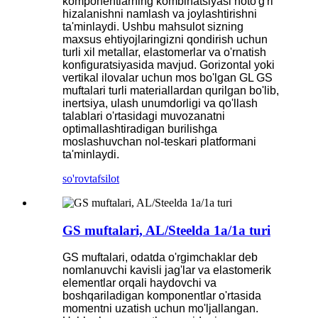
komponentlarning kombinatsiyasi noto'g'ri
hizalanishni namlash va joylashtirishni
ta'minlaydi. Ushbu mahsulot sizning
maxsus ehtiyojlaringizni qondirish uchun
turli xil metallar, elastomerlar va o'rnatish
konfiguratsiyasida mavjud. Gorizontal yoki
vertikal ilovalar uchun mos bo'lgan GL GS
muftalari turli materiallardan qurilgan bo'lib,
inertsiya, ulash unumdorligi va qo'llash
talablari o'rtasidagi muvozanatni
optimallashtiradigan burilishga
moslashuvchan nol-teskari platformani
ta'minlaydi.
so'rov
tafsilot
GS muftalari, AL/Steelda 1a/1a turi
GS muftalari, odatda o'rgimchaklar deb
nomlanuvchi kavisli jag'lar va elastomerik
elementlar orqali haydovchi va
boshqariladigan komponentlar o'rtasida
momentni uzatish uchun mo'ljallangan.