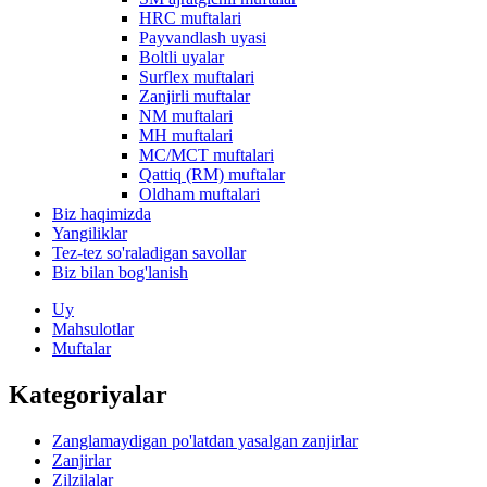
HRC muftalari
Payvandlash uyasi
Boltli uyalar
Surflex muftalari
Zanjirli muftalar
NM muftalari
MH muftalari
MC/MCT muftalari
Qattiq (RM) muftalar
Oldham muftalari
Biz haqimizda
Yangiliklar
Tez-tez so'raladigan savollar
Biz bilan bog'lanish
Uy
Mahsulotlar
Muftalar
Kategoriyalar
Zanglamaydigan po'latdan yasalgan zanjirlar
Zanjirlar
Zilzilalar