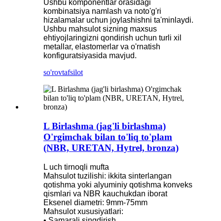
Ushbu komponentlar orasidagi
kombinatsiya namlash va noto'g'ri
hizalamalar uchun joylashishni ta'minlaydi.
Ushbu mahsulot sizning maxsus
ehtiyojlaringizni qondirish uchun turli xil
metallar, elastomerlar va o'rnatish
konfiguratsiyasida mavjud.
so'rov
tafsilot
L Birlashma (jag'li birlashma)
O'rgimchak bilan to'liq to'plam
(NBR, URETAN, Hytrel, bronza)
L uch tirnoqli mufta
Mahsulot tuzilishi: ikkita sinterlangan
qotishma yoki alyuminiy qotishma konveks
qismlari va NBR kauchukdan iborat
Eksenel diametri: 9mm-75mm
Mahsulot xususiyatlari:
• Samarali singdirish