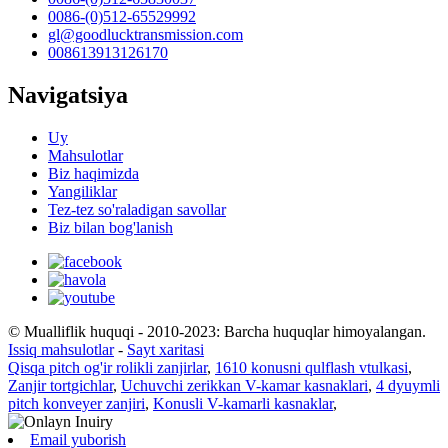
0086-(0)512-65529992
gl@goodlucktransmission.com
008613913126170
Navigatsiya
Uy
Mahsulotlar
Biz haqimizda
Yangiliklar
Tez-tez so'raladigan savollar
Biz bilan bog'lanish
© Mualliflik huquqi - 2010-2023: Barcha huquqlar himoyalangan.
Issiq mahsulotlar
-
Sayt xaritasi
Qisqa pitch og'ir rolikli zanjirlar
,
1610 konusni qulflash vtulkasi
,
Zanjir tortgichlar
,
Uchuvchi zerikkan V-kamar kasnaklari
,
4 dyuymli
pitch konveyer zanjiri
,
Konusli V-kamarli kasnaklar
,
Email yuborish