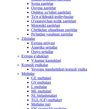
Soxta zanjirlar
Quyma zanjirlar
Qishloq xo'jaligi zanjirlari
To'rt g'ildirakli trolleybuslar
O'zgaruvchan tezlik zanjirlari
Mototsikl zanjirlari
Chelikdan olinadigan zanjirlar
Po'latdan yasalgan zanjirlar
Zilzilalar
Evropa seriyasi
Amerika seriallar
Osiyo seriallar
Evropa g'altaklari
V-kamar kasnaklari
Konusli vtulkalar
Yevropa standartidagi konusli vtulka
Muftalar
GE muftalari
GS muftalari
L muftalar
ML muftalari
NL birlashmalari
TGL (GF) muftalari
Muftalar turi
SM ajratgichli muftalar