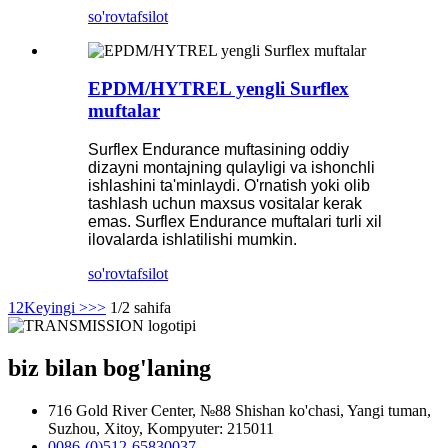
so'rov
tafsilot
EPDM/HYTREL yengli Surflex
muftalar
Surflex Endurance muftasining oddiy
dizayni montajning qulayligi va ishonchli
ishlashini ta'minlaydi. O'rnatish yoki olib
tashlash uchun maxsus vositalar kerak
emas. Surflex Endurance muftalari turli xil
ilovalarda ishlatilishi mumkin.
so'rov
tafsilot
1
2
Keyingi >
>>
1/2 sahifa
biz bilan bog'laning
716 Gold River Center, №88 Shishan ko'chasi, Yangi tuman,
Suzhou, Xitoy, Kompyuter: 215011
0086-(0)512-65830037