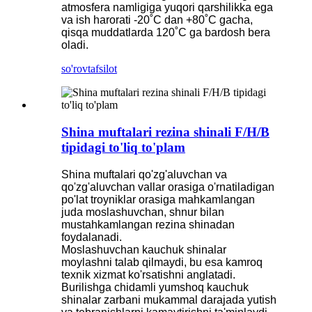
atmosfera namligiga yuqori qarshilikka ega
va ish harorati -20˚C dan +80˚C gacha,
qisqa muddatlarda 120˚C ga bardosh bera
oladi.
so'rov
tafsilot
Shina muftalari rezina shinali F/H/B
tipidagi to'liq to'plam
Shina muftalari qo'zg'aluvchan va
qo'zg'aluvchan vallar orasiga o'rnatiladigan
po'lat troyniklar orasiga mahkamlangan
juda moslashuvchan, shnur bilan
mustahkamlangan rezina shinadan
foydalanadi.
Moslashuvchan kauchuk shinalar
moylashni talab qilmaydi, bu esa kamroq
texnik xizmat ko'rsatishni anglatadi.
Burilishga chidamli yumshoq kauchuk
shinalar zarbani mukammal darajada yutish