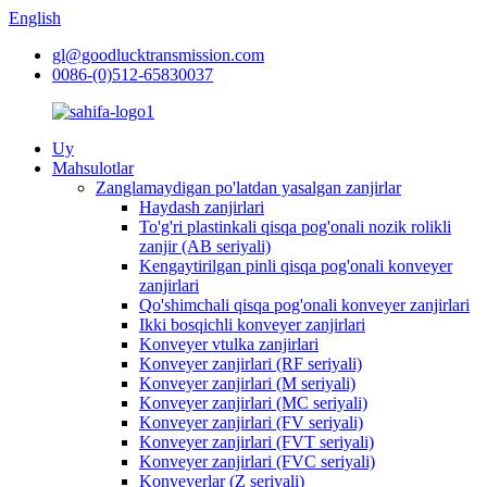
English
gl@goodlucktransmission.com
0086-(0)512-65830037
Uy
Mahsulotlar
Zanglamaydigan po'latdan yasalgan zanjirlar
Haydash zanjirlari
To'g'ri plastinkali qisqa pog'onali nozik rolikli
zanjir (AB seriyali)
Kengaytirilgan pinli qisqa pog'onali konveyer
zanjirlari
Qo'shimchali qisqa pog'onali konveyer zanjirlari
Ikki bosqichli konveyer zanjirlari
Konveyer vtulka zanjirlari
Konveyer zanjirlari (RF seriyali)
Konveyer zanjirlari (M seriyali)
Konveyer zanjirlari (MC seriyali)
Konveyer zanjirlari (FV seriyali)
Konveyer zanjirlari (FVT seriyali)
Konveyer zanjirlari (FVC seriyali)
Konveyerlar (Z seriyali)