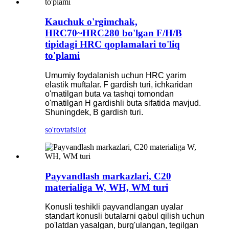
Kauchuk o'rgimchak,
HRC70~HRC280 bo'lgan F/H/B
tipidagi HRC qoplamalari to'liq
to'plami
Umumiy foydalanish uchun HRC yarim
elastik muftalar. F gardish turi, ichkaridan
o'rnatilgan buta va tashqi tomondan
o'rnatilgan H gardishli buta sifatida mavjud.
Shuningdek, B gardish turi.
so'rov
tafsilot
Payvandlash markazlari, C20
materialiga W, WH, WM turi
Konusli teshikli payvandlangan uyalar
standart konusli butalarni qabul qilish uchun
po'latdan yasalgan, burg'ulangan, tegilgan