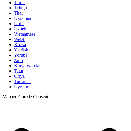
Tamil
Telugu
Thai
Ukrainian
Urdu
Uzbek
Vietnamese
Welsh
Xhosa
Yiddish
Yoruba
Zulu
Kinyarwanda
Tatar
Oriya
Turkmen
Uyghur
Manage Cookie Consent