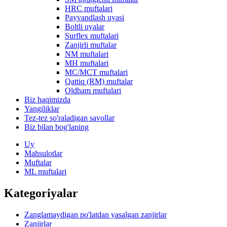
HRC muftalari
Payvandlash uyasi
Boltli uyalar
Surflex muftalari
Zanjirli muftalar
NM muftalari
MH muftalari
MC/MCT muftalari
Qattiq (RM) muftalar
Oldham muftalari
Biz haqimizda
Yangiliklar
Tez-tez so'raladigan savollar
Biz bilan bog'laning
Uy
Mahsulotlar
Muftalar
ML muftalari
Kategoriyalar
Zanglamaydigan po'latdan yasalgan zanjirlar
Zanjirlar