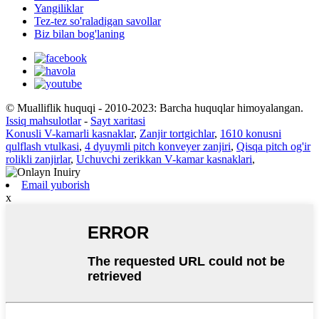
Yangiliklar
Tez-tez so'raladigan savollar
Biz bilan bog'laning
© Mualliflik huquqi - 2010-2023: Barcha huquqlar himoyalangan.
Issiq mahsulotlar
-
Sayt xaritasi
Konusli V-kamarli kasnaklar
,
Zanjir tortgichlar
,
1610 konusni
qulflash vtulkasi
,
4 dyuymli pitch konveyer zanjiri
,
Qisqa pitch og'ir
rolikli zanjirlar
,
Uchuvchi zerikkan V-kamar kasnaklari
,
Email yuborish
x