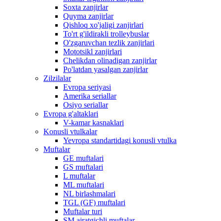
Soxta zanjirlar
Quyma zanjirlar
Qishloq xo'jaligi zanjirlari
To'rt g'ildirakli trolleybuslar
O'zgaruvchan tezlik zanjirlari
Mototsikl zanjirlari
Chelikdan olinadigan zanjirlar
Po'latdan yasalgan zanjirlar
Zilzilalar
Evropa seriyasi
Amerika seriallar
Osiyo seriallar
Evropa g'altaklari
V-kamar kasnaklari
Konusli vtulkalar
Yevropa standartidagi konusli vtulka
Muftalar
GE muftalari
GS muftalari
L muftalar
ML muftalari
NL birlashmalari
TGL (GF) muftalari
Muftalar turi
SM ajratgichli muftalar