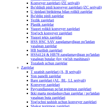
Konveyer zanjirlari (ZE seriyali)
Bo'shliqli pinli konveyer zanjirlari (ZC seriyali)
U tipidagi biriktirma bilan rolikli zanjirlar
Bo'shliq pinli zanjirlar
Tezlik zanjirlari
Plastik zanjirlar
Yuqori rolikli konveyer zanjirlari
Yog'och konveyer zanjirlari
Yuqori tekis zanjirlar
HSS HSC SAV zanglamaydigan po'latdan
yasalgan zanjirlar
HB burilish zanjirlari
HSS4124 & HB78 zanglamaydigan po'latdan
yasalgan butalar (loy yig'ish mashinasi)
Tozalash uchun zanjirlar
Zanjirlar
T uzatish zanjirlari (A, B seriyali)
Yon panelli zanjirlar
Barg zanjirlari (AL, BL, LL seriyali)
Konveyer zanjirlari
Payvandlangan po'lat tegirmon zanjirlari
Ikki marta moslashuvchan zanjirlar / po'latdan
yasalgan buta zanjirlari
Yog'ochni tashish uchun konveyer zanjirlari
Shakar tegirmon zanjirlari