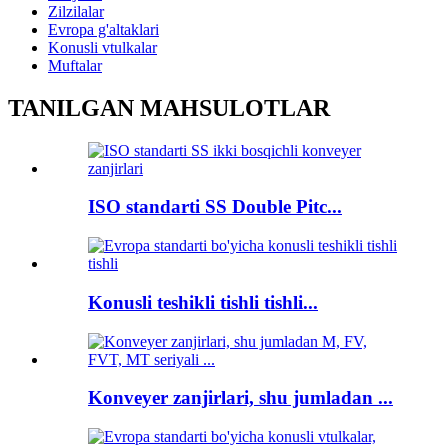
Zilzilalar
Evropa g'altaklari
Konusli vtulkalar
Muftalar
TANILGAN MAHSULOTLAR
ISO standarti SS Double Pitc...
Konusli teshikli tishli tishli...
Konveyer zanjirlari, shu jumladan ...