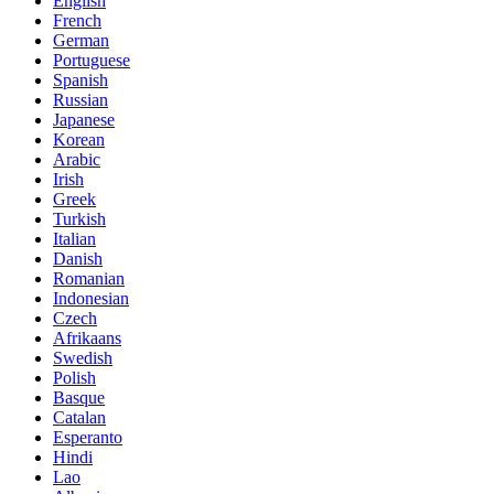
English
French
German
Portuguese
Spanish
Russian
Japanese
Korean
Arabic
Irish
Greek
Turkish
Italian
Danish
Romanian
Indonesian
Czech
Afrikaans
Swedish
Polish
Basque
Catalan
Esperanto
Hindi
Lao