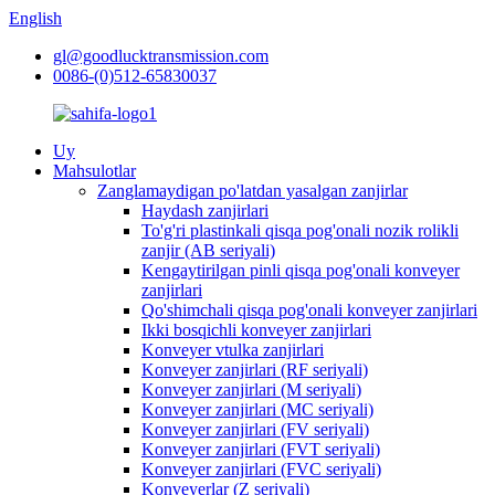
English
gl@goodlucktransmission.com
0086-(0)512-65830037
Uy
Mahsulotlar
Zanglamaydigan po'latdan yasalgan zanjirlar
Haydash zanjirlari
To'g'ri plastinkali qisqa pog'onali nozik rolikli
zanjir (AB seriyali)
Kengaytirilgan pinli qisqa pog'onali konveyer
zanjirlari
Qo'shimchali qisqa pog'onali konveyer zanjirlari
Ikki bosqichli konveyer zanjirlari
Konveyer vtulka zanjirlari
Konveyer zanjirlari (RF seriyali)
Konveyer zanjirlari (M seriyali)
Konveyer zanjirlari (MC seriyali)
Konveyer zanjirlari (FV seriyali)
Konveyer zanjirlari (FVT seriyali)
Konveyer zanjirlari (FVC seriyali)
Konveyerlar (Z seriyali)