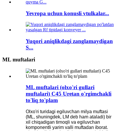
Yevropa uchun konusli vtulkalar...
Yuqori aniqlikdagi zanglamaydigan
S...
ML muftalari
ML muftalari (olxo'ri gullari
muftalari) C45 Uretan o'rgimchakli
to'liq to'plam
Olxo'ri turidagi egiluvchan milya muftasi
(ML, shuningdek, LM deb ham ataladi) bir
xil chiqadigan tirnoqli va egiluvchan
komponentli yarim valli muftadan iborat.