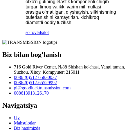
olxo'ri gulining elastik komponenti chiqib
turgan tirnoq va ikki yarim mil muftasi
orasiga o'rnatilgan. qiyshayish, silkinishning
buferlanishini kamaytirish. kichikroq
diametrli oddiy tuzilish.
so'rov
tafsilot
Biz bilan bog'lanish
716 Gold River Center, №88 Shishan ko'chasi, Yangi tuman,
Suzhou, Xitoy, Kompyuter: 215011
0086-(0)512-65830037
0086-(0)512-65529992
gl@goodlucktransmission.com
008613913126170
Navigatsiya
Uy
Mahsulotlar
Biz haqimizda