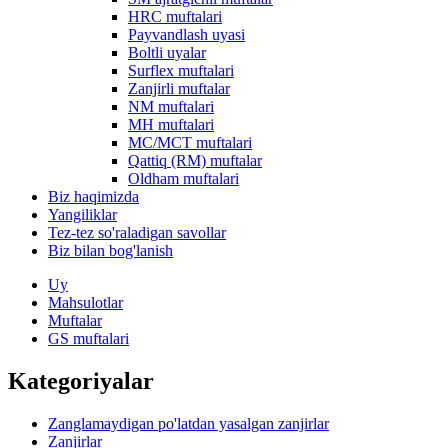
HRC muftalari
Payvandlash uyasi
Boltli uyalar
Surflex muftalari
Zanjirli muftalar
NM muftalari
MH muftalari
MC/MCT muftalari
Qattiq (RM) muftalar
Oldham muftalari
Biz haqimizda
Yangiliklar
Tez-tez so'raladigan savollar
Biz bilan bog'lanish
Uy
Mahsulotlar
Muftalar
GS muftalari
Kategoriyalar
Zanglamaydigan po'latdan yasalgan zanjirlar
Zanjirlar