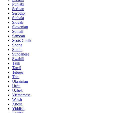
Punjabi
Serbian
Sesotho
Sinhala
Slovak
Slovenian
Somali
Samoan
Scots Gaelic
Shona
Sindhi
Sundanese
Swahili
Tajik
Tamil
Telugu
Thai
Ukrainian
Urdu
Uzbek
Vietnamese
Welsh
Xhosa
Yiddish