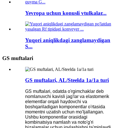
Yevropa uchun konusli vtulkalar...
Yuqori aniqlikdagi zanglamaydigan
S...
GS muftalari
GS muftalari, AL/Steelda 1a/1a turi
GS muftalari, odatda o'rgimchaklar deb
nomlanuvchi kavisli jag'lar va elastomerik
elementlar orqali haydovchi va
boshqariladigan komponentlar o'rtasida
momentni uzatish uchun mo'ljallangan.
Ushbu komponentlar orasidagi
kombinatsiya namlash va noto'g'ri
hizalamalar uchun joylashishni ta'minlaydi.