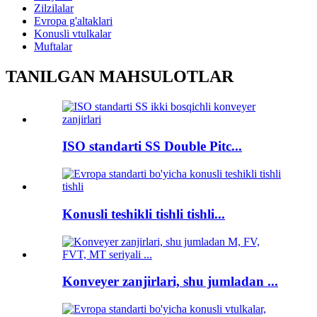
Zilzilalar
Evropa g'altaklari
Konusli vtulkalar
Muftalar
TANILGAN MAHSULOTLAR
ISO standarti SS Double Pitc...
Konusli teshikli tishli tishli...
Konveyer zanjirlari, shu jumladan ...