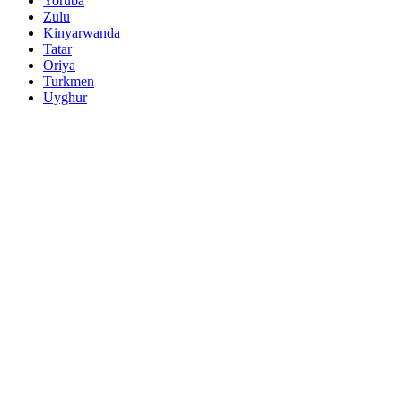
Yoruba
Zulu
Kinyarwanda
Tatar
Oriya
Turkmen
Uyghur
Manage Cookie Consent