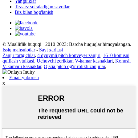
Yangiliklar
Tez-tez so'raladigan savollar
Biz bilan bog'lanish
© Mualliflik huquqi - 2010-2023: Barcha huquqlar himoyalangan.
Issiq mahsulotlar
-
Sayt xaritasi
Zanjir tortgichlar
,
4 dyuymli pitch konveyer zanjiri
,
1610 konusni
qulflash vtulkasi
,
Uchuvchi zerikkan V-kamar kasnaklari
,
Konusli
V-kamarli kasnaklar
,
Qisqa pitch og'ir rolikli zanjirlar
,
Email yuborish
x