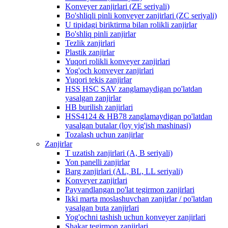
Konveyer zanjirlari (ZE seriyali)
Bo'shliqli pinli konveyer zanjirlari (ZC seriyali)
U tipidagi biriktirma bilan rolikli zanjirlar
Bo'shliq pinli zanjirlar
Tezlik zanjirlari
Plastik zanjirlar
Yuqori rolikli konveyer zanjirlari
Yog'och konveyer zanjirlari
Yuqori tekis zanjirlar
HSS HSC SAV zanglamaydigan po'latdan
yasalgan zanjirlar
HB burilish zanjirlari
HSS4124 & HB78 zanglamaydigan po'latdan
yasalgan butalar (loy yig'ish mashinasi)
Tozalash uchun zanjirlar
Zanjirlar
T uzatish zanjirlari (A, B seriyali)
Yon panelli zanjirlar
Barg zanjirlari (AL, BL, LL seriyali)
Konveyer zanjirlari
Payvandlangan po'lat tegirmon zanjirlari
Ikki marta moslashuvchan zanjirlar / po'latdan
yasalgan buta zanjirlari
Yog'ochni tashish uchun konveyer zanjirlari
Shakar tegirmon zanjirlari