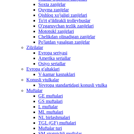
Soxta zanjirlar
Quyma zanjirlar
Qishloq xo'jaligi zanjirlari
To'rt g'ildirakli trolleybuslar
O'zgaruvchan tezlik zanjirlari
Mototsikl zanjirlari
Chelikdan olinadigan zanjirlar
Po'latdan yasalgan zanjirlar
Zilzilalar
Evropa seriyasi
Amerika seriallar
Osiyo seriallar
Evropa g'altaklari
V-kamar kasnaklari
Konusli vtulkalar
Yevropa standartidagi konusli vtulka
Muftalar
GE muftalari
GS muftalari
L muftalar
ML muftalari
NL birlashmalari
TGL (GF) muftalari
Muftalar turi
SM ajratgichli muftalar