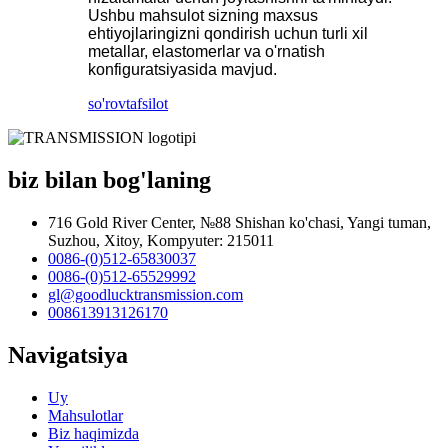
Ushbu mahsulot sizning maxsus
ehtiyojlaringizni qondirish uchun turli xil
metallar, elastomerlar va o'rnatish
konfiguratsiyasida mavjud.
so'rov
tafsilot
biz bilan bog'laning
716 Gold River Center, №88 Shishan ko'chasi, Yangi tuman,
Suzhou, Xitoy, Kompyuter: 215011
0086-(0)512-65830037
0086-(0)512-65529992
gl@goodlucktransmission.com
008613913126170
Navigatsiya
Uy
Mahsulotlar
Biz haqimizda