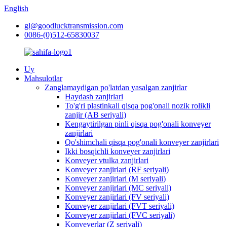
English
gl@goodlucktransmission.com
0086-(0)512-65830037
Uy
Mahsulotlar
Zanglamaydigan po'latdan yasalgan zanjirlar
Haydash zanjirlari
To'g'ri plastinkali qisqa pog'onali nozik rolikli
zanjir (AB seriyali)
Kengaytirilgan pinli qisqa pog'onali konveyer
zanjirlari
Qo'shimchali qisqa pog'onali konveyer zanjirlari
Ikki bosqichli konveyer zanjirlari
Konveyer vtulka zanjirlari
Konveyer zanjirlari (RF seriyali)
Konveyer zanjirlari (M seriyali)
Konveyer zanjirlari (MC seriyali)
Konveyer zanjirlari (FV seriyali)
Konveyer zanjirlari (FVT seriyali)
Konveyer zanjirlari (FVC seriyali)
Konveyerlar (Z seriyali)