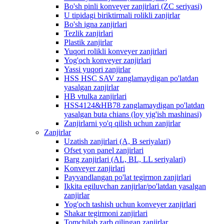
Bo'sh pinli konveyer zanjirlari (ZC seriyasi)
U tipidagi biriktirmali rolikli zanjirlar
Bo'sh igna zanjirlari
Tezlik zanjirlari
Plastik zanjirlar
Yuqori rolikli konveyer zanjirlari
Yog'och konveyer zanjirlari
Yassi yuqori zanjirlar
HSS HSC SAV zanglamaydigan po'latdan
yasalgan zanjirlar
HB vtulka zanjirlari
HSS4124&HB78 zanglamaydigan po'latdan
yasalgan buta chians (loy yig'ish mashinasi)
Zanjirlarni yo'q qilish uchun zanjirlar
Zanjirlar
Uzatish zanjirlari (A, B seriyalari)
Ofset yon panel zanjirlari
Barg zanjirlari (AL, BL, LL seriyalari)
Konveyer zanjirlari
Payvandlangan po'lat tegirmon zanjirlari
Ikkita egiluvchan zanjirlar/po'latdan yasalgan
zanjirlar
Yog'och tashish uchun konveyer zanjirlari
Shakar tegirmoni zanjirlari
Tomchilab zarb qilingan zanjirlar