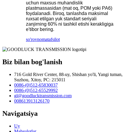
uchun maxsus muhandislik
plastmassasidan (mat oq, POM yoki PA6)
foydalanadi. Biroq, tanlashda maksimal
ruxsat etilgan yuk standart seriyali
zanjirning 60% ni tashkil etishi kerakligiga
e'tibor bering.
so'rovnoma
tafsilot
Biz bilan bog'lanish
716 Gold River Center, 88-uy, Shishan yo'li, Yangi tuman,
Suzhou, Xitoy, PC: 215011
0086-(0)512-65830037
0086-(0)512-65529992
gl@goodlucktransmission.com
008613913126170
Navigatsiya
Uy
Mahsulotlar