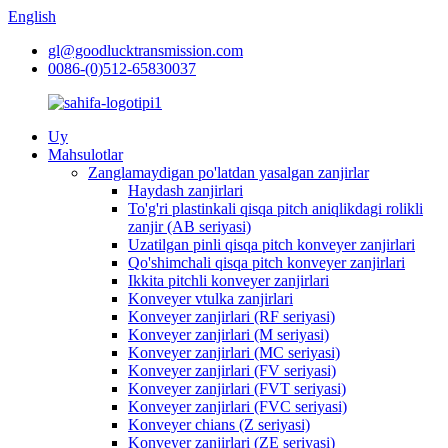
English
gl@goodlucktransmission.com
0086-(0)512-65830037
Uy
Mahsulotlar
Zanglamaydigan po'latdan yasalgan zanjirlar
Haydash zanjirlari
To'g'ri plastinkali qisqa pitch aniqlikdagi rolikli
zanjir (AB seriyasi)
Uzatilgan pinli qisqa pitch konveyer zanjirlari
Qo'shimchali qisqa pitch konveyer zanjirlari
Ikkita pitchli konveyer zanjirlari
Konveyer vtulka zanjirlari
Konveyer zanjirlari (RF seriyasi)
Konveyer zanjirlari (M seriyasi)
Konveyer zanjirlari (MC seriyasi)
Konveyer zanjirlari (FV seriyasi)
Konveyer zanjirlari (FVT seriyasi)
Konveyer zanjirlari (FVC seriyasi)
Konveyer chians (Z seriyasi)
Konveyer zanjirlari (ZE seriyasi)