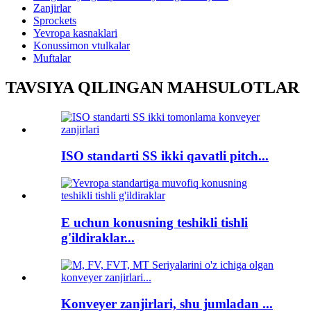
Zanjirlar
Sprockets
Yevropa kasnaklari
Konussimon vtulkalar
Muftalar
TAVSIYA QILINGAN MAHSULOTLAR
ISO standarti SS ikki qavatli pitch...
E uchun konusning teshikli tishli
g'ildiraklar...
Konveyer zanjirlari, shu jumladan ...