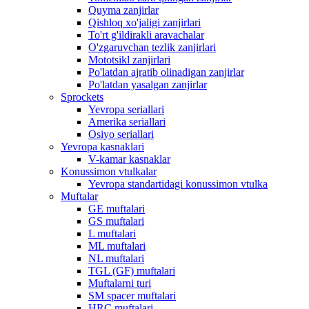
Quyma zanjirlar
Qishloq xo'jaligi zanjirlari
To'rt g'ildirakli aravachalar
O'zgaruvchan tezlik zanjirlari
Mototsikl zanjirlari
Po'latdan ajratib olinadigan zanjirlar
Po'latdan yasalgan zanjirlar
Sprockets
Yevropa seriallari
Amerika seriallari
Osiyo seriallari
Yevropa kasnaklari
V-kamar kasnaklar
Konussimon vtulkalar
Yevropa standartidagi konussimon vtulka
Muftalar
GE muftalari
GS muftalari
L muftalari
ML muftalari
NL muftalari
TGL (GF) muftalari
Muftalarni turi
SM spacer muftalari
HRC muftalari