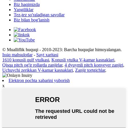
Biz haqimizda
Yangiliklar
Tez-tez so'raladigan savollar
Biz bilan bog'lanish
© Mualliflik huquqi - 2010-2023: Barcha huquqlar himoyalangan.
Issiq mahsulotlar
-
Sayt xaritasi
1610 konusli qulf vtulkasi
,
Konusli vtulka V-kamar kasnaklari
,
Qisqa pitch og'ir rollarda zanjirlar
,
4 dyuymli pitch konveyer zanjiri
,
Uchuvchi zerikkan V-kamar kasnaklari
,
Zanjir tortgichlar
,
Elektron pochta xabarini yuborish
x