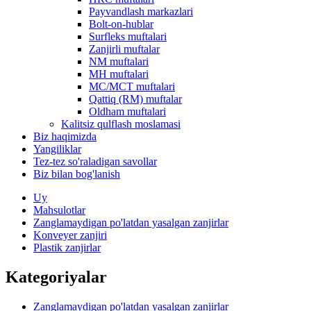
Payvandlash markazlari
Bolt-on-hublar
Surfleks muftalari
Zanjirli muftalar
NM muftalari
MH muftalari
MC/MCT muftalari
Qattiq (RM) muftalar
Oldham muftalari
Kalitsiz qulflash moslamasi
Biz haqimizda
Yangiliklar
Tez-tez so'raladigan savollar
Biz bilan bog'lanish
Uy
Mahsulotlar
Zanglamaydigan po'latdan yasalgan zanjirlar
Konveyer zanjiri
Plastik zanjirlar
Kategoriyalar
Zanglamaydigan po'latdan yasalgan zanjirlar