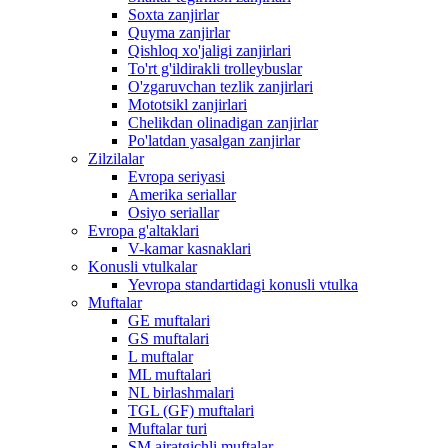
Soxta zanjirlar
Quyma zanjirlar
Qishloq xo'jaligi zanjirlari
To'rt g'ildirakli trolleybuslar
O'zgaruvchan tezlik zanjirlari
Mototsikl zanjirlari
Chelikdan olinadigan zanjirlar
Po'latdan yasalgan zanjirlar
Zilzilalar
Evropa seriyasi
Amerika seriallar
Osiyo seriallar
Evropa g'altaklari
V-kamar kasnaklari
Konusli vtulkalar
Yevropa standartidagi konusli vtulka
Muftalar
GE muftalari
GS muftalari
L muftalar
ML muftalari
NL birlashmalari
TGL (GF) muftalari
Muftalar turi
SM ajratgichli muftalar