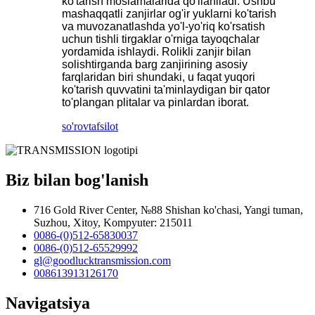
ko'tarish moslamalarida qo'llaniladi. Ushbu
mashaqqatli zanjirlar og'ir yuklarni ko'tarish
va muvozanatlashda yo'l-yo'riq ko'rsatish
uchun tishli tirgaklar o'rniga tayoqchalar
yordamida ishlaydi. Rolikli zanjir bilan
solishtirganda barg zanjirining asosiy
farqlaridan biri shundaki, u faqat yuqori
ko'tarish quvvatini ta'minlaydigan bir qator
to'plangan plitalar va pinlardan iborat.
so'rov
tafsilot
Biz bilan bog'lanish
716 Gold River Center, №88 Shishan ko'chasi, Yangi tuman,
Suzhou, Xitoy, Kompyuter: 215011
0086-(0)512-65830037
0086-(0)512-65529992
gl@goodlucktransmission.com
008613913126170
Navigatsiya