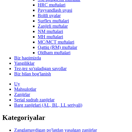
HRC muftalari
Payvandlash uyasi
Boltli uyalar
Surflex muftalari
Zanjirli muftalar
NM muftalari
MH muftalari
MC/MCT muftalari
Qattiq (RM) muftalar
Oldham muftalari
Biz haqimizda
Yangiliklar
Tez-tez so'raladigan savollar
Biz bilan bog'lanish
Uy
Mahsulotlar
Zanjirlar
Serial sudrab zanjirlar
Barg zanjirlari (AL, BL, LL seriyali)
Kategoriyalar
Zanglamaydigan po'latdan yasalgan zanjirlar