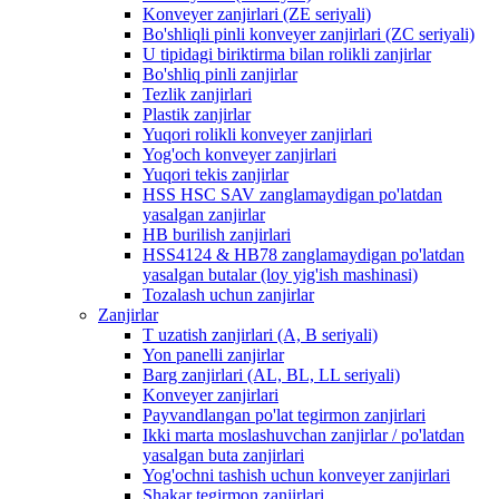
Konveyer zanjirlari (ZE seriyali)
Bo'shliqli pinli konveyer zanjirlari (ZC seriyali)
U tipidagi biriktirma bilan rolikli zanjirlar
Bo'shliq pinli zanjirlar
Tezlik zanjirlari
Plastik zanjirlar
Yuqori rolikli konveyer zanjirlari
Yog'och konveyer zanjirlari
Yuqori tekis zanjirlar
HSS HSC SAV zanglamaydigan po'latdan
yasalgan zanjirlar
HB burilish zanjirlari
HSS4124 & HB78 zanglamaydigan po'latdan
yasalgan butalar (loy yig'ish mashinasi)
Tozalash uchun zanjirlar
Zanjirlar
T uzatish zanjirlari (A, B seriyali)
Yon panelli zanjirlar
Barg zanjirlari (AL, BL, LL seriyali)
Konveyer zanjirlari
Payvandlangan po'lat tegirmon zanjirlari
Ikki marta moslashuvchan zanjirlar / po'latdan
yasalgan buta zanjirlari
Yog'ochni tashish uchun konveyer zanjirlari
Shakar tegirmon zanjirlari