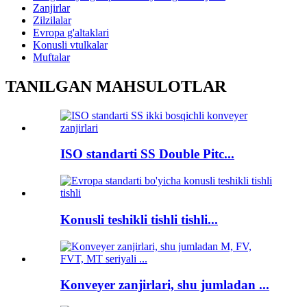
Zanjirlar
Zilzilalar
Evropa g'altaklari
Konusli vtulkalar
Muftalar
TANILGAN MAHSULOTLAR
ISO standarti SS Double Pitc...
Konusli teshikli tishli tishli...
Konveyer zanjirlari, shu jumladan ...