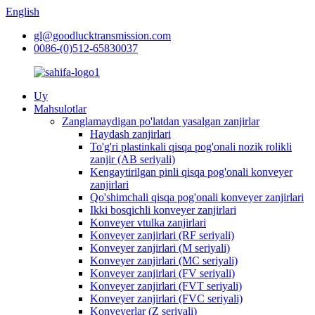
English
gl@goodlucktransmission.com
0086-(0)512-65830037
Uy
Mahsulotlar
Zanglamaydigan po'latdan yasalgan zanjirlar
Haydash zanjirlari
To'g'ri plastinkali qisqa pog'onali nozik rolikli
zanjir (AB seriyali)
Kengaytirilgan pinli qisqa pog'onali konveyer
zanjirlari
Qo'shimchali qisqa pog'onali konveyer zanjirlari
Ikki bosqichli konveyer zanjirlari
Konveyer vtulka zanjirlari
Konveyer zanjirlari (RF seriyali)
Konveyer zanjirlari (M seriyali)
Konveyer zanjirlari (MC seriyali)
Konveyer zanjirlari (FV seriyali)
Konveyer zanjirlari (FVT seriyali)
Konveyer zanjirlari (FVC seriyali)
Konveyerlar (Z seriyali)