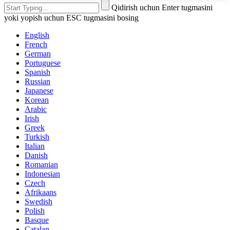
Qidirish uchun Enter tugmasini
yoki yopish uchun ESC tugmasini bosing
English
French
German
Portuguese
Spanish
Russian
Japanese
Korean
Arabic
Irish
Greek
Turkish
Italian
Danish
Romanian
Indonesian
Czech
Afrikaans
Swedish
Polish
Basque
Catalan