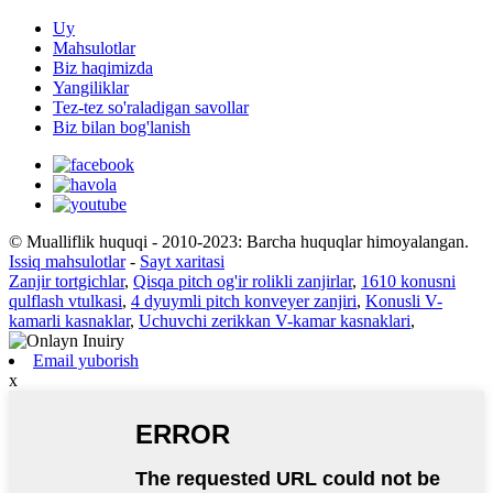
Uy
Mahsulotlar
Biz haqimizda
Yangiliklar
Tez-tez so'raladigan savollar
Biz bilan bog'lanish
© Mualliflik huquqi - 2010-2023: Barcha huquqlar himoyalangan.
Issiq mahsulotlar
-
Sayt xaritasi
Zanjir tortgichlar
,
Qisqa pitch og'ir rolikli zanjirlar
,
1610 konusni
qulflash vtulkasi
,
4 dyuymli pitch konveyer zanjiri
,
Konusli V-
kamarli kasnaklar
,
Uchuvchi zerikkan V-kamar kasnaklari
,
Email yuborish
x